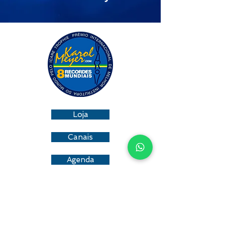
Loja
Canais
Agenda
Mergulhe nessa! Receba as
novidades no seu e-mail.