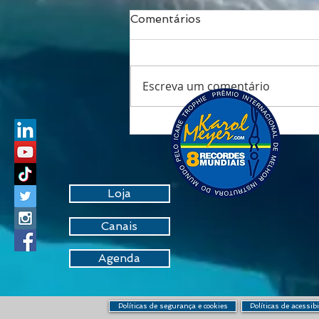
Comentários
Escreva um comentário
Respirar é viver: o fôlego
que transforma saúde,
performance e
longevidade
Loja
Canais
Agenda
Políticas de segurança e cookies
Políticas de acessib