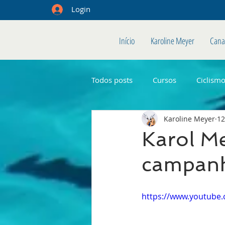
Login
Início
Karoline Meyer
Cana
Todos posts
Cursos
Ciclism
Karoline Meyer
12
Karol Me
campanh
https://www.youtub