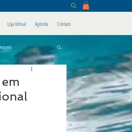
Loja Virtual
Agenda
Contato
aques
l em
ional