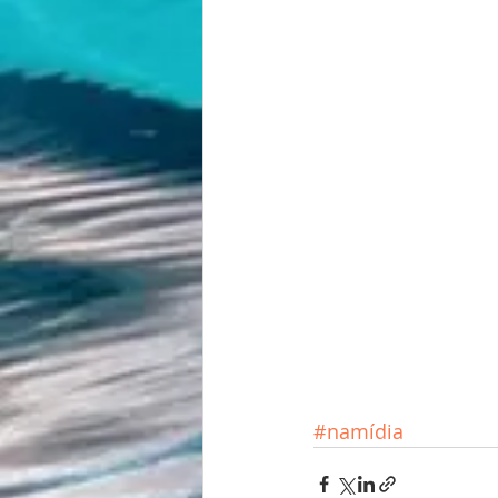
#namídia