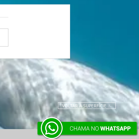
tória que nasceu da
 1 Lugar no
eonato Brasileiro
ter de XCO
VOLTAR À SUPERFÍCIE .:.