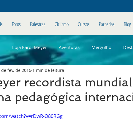
is
Fotos
Palestras
Ciclismo
Cursos
Parcerias
Blog
o
Loja Karol Meyer
Aventuras
Mergulho
Dest
 de fev. de 2016
1 min de leitura
yer recordista mundia
a pedagógica internac
e.com/watch?v=rDwR-O80RGg