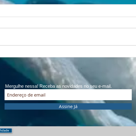
Respiração, natureza e
A vi
longevidade: o fôlego que
coragem.
conecta montanha e mar
Camp
Mas
Mergulhe nessa! Receba as novidades no seu e-mail.
Assine Já
ilidade