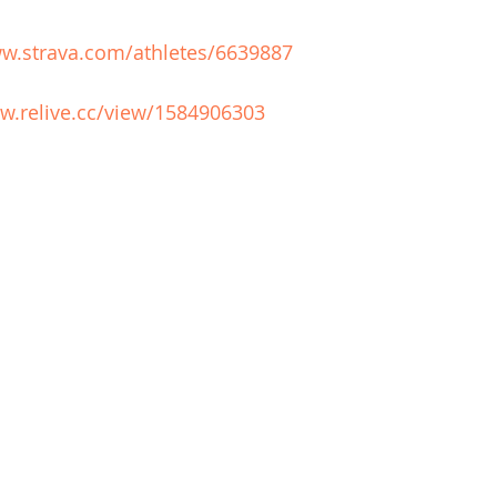
ww.strava.com/athletes/6639887
w.relive.cc/view/1584906303