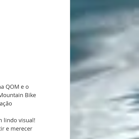
nha QOM e o 
 Mountain Bike 
ração 
 lindo visual!
tir e merecer 