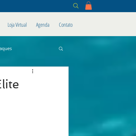
Loja Virtual
Agenda
Contato
aques
lite