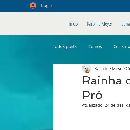
Login
Início
Karoline Meyer
Cana
Todos posts
Cursos
Ciclism
Karoline Meyer
20
Rainha d
Pró
Atualizado:
24 de dez. d