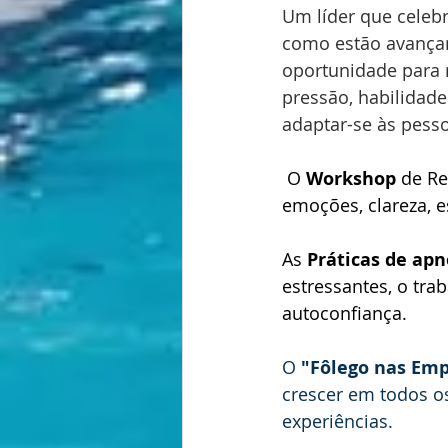
Um líder que celeb
como estão avançan
oportunidade para m
pressão, habilidad
adaptar-se às pesso
 O 
Workshop 
de Re
emoções, clareza, e
As 
Práticas de apn
estressantes, o tra
autoconfiança. 
O 
"Fôlego nas Em
crescer em todos o
experiências. 