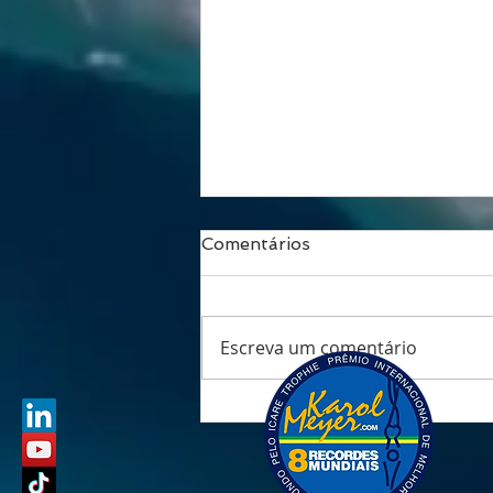
Comentários
Escreva um comentário
Respirar é viver: o fôlego
que transforma saúde,
performance e
longevidade