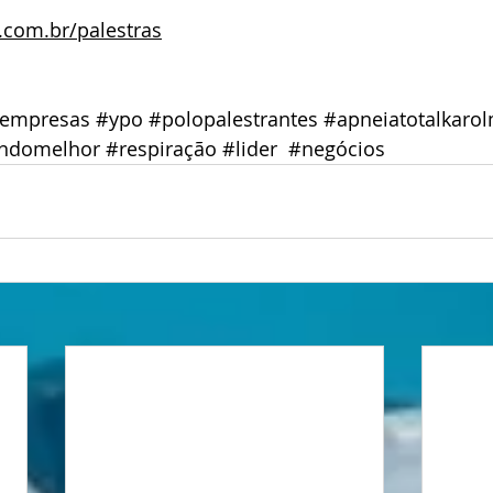
com.br/palestras
sempresas
#ypo
#polopalestrantes
#apneiatotalkaro
ndomelhor
#respiração
#lider
#negócios