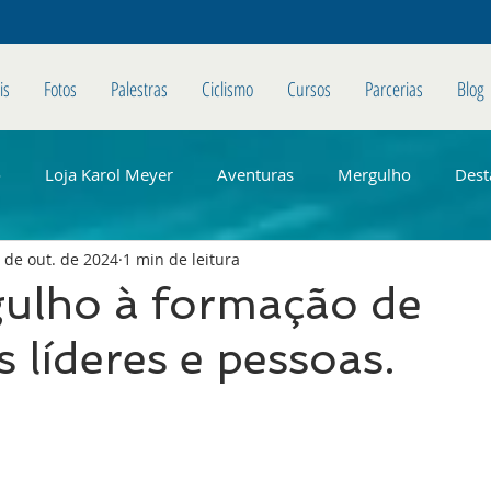
is
Fotos
Palestras
Ciclismo
Cursos
Parcerias
Blog
o
Loja Karol Meyer
Aventuras
Mergulho
Dest
 de out. de 2024
1 min de leitura
ulho à formação de
 líderes e pessoas.