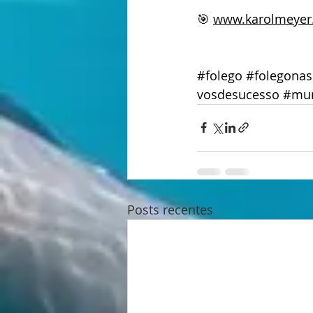
🎯 
www.karolmeyer.
#folego
#folegona
vosdesucesso
#mu
Posts recentes