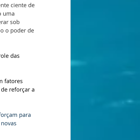
nte ciente de 
o uma 
erar sob 
o o poder de 
ole das 
 
m fatores 
de reforçar a 
forçam para 
 novas 