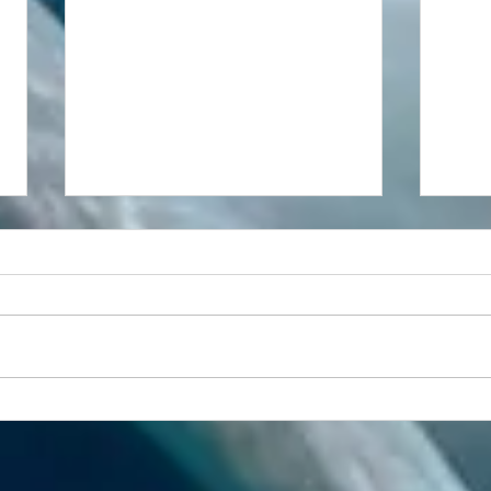
Respiração, natureza e
A vi
longevidade: o fôlego que
coragem.
conecta montanha e mar
Camp
Mas