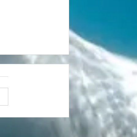
tória que nasceu da
 1 Lugar no
eonato Brasileiro
ter de XCO