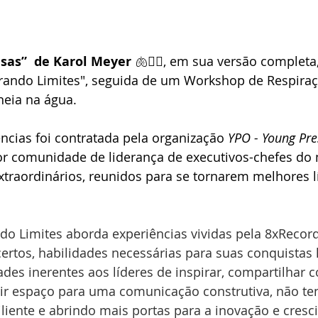
sas”  de Karol Meyer 
🫁🧜‍♀️, em sua versão complet
erando Limites", seguida de um Workshop de Respiraçã
eia na água. 
cias foi contratada pela organização 
YPO - Young Pre
ior comunidade de liderança de executivos-chefes d
traordinários, reunidos para se tornarem melhores lí
do Limites aborda experiências vividas pela 8xRecord
rtos, habilidades necessárias para suas conquistas h
dades inerentes aos líderes de inspirar, compartilhar 
abrir espaço para uma comunicação construtiva, não t
iliente e abrindo mais portas para a inovação e cres