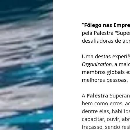
“Fôlego nas Empre
pela Palestra "Sup
desafiadoras de apn
Uma destas experiên
Organization
, a ma
membros globais ex
melhores pessoas. 
A 
Palestra
 Superan
bem como erros, ace
dentre elas, habili
capacitar, ouvir, 
fracasso, sendo res