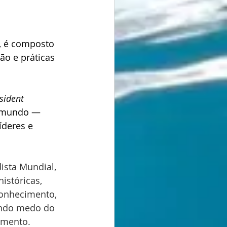
a, é composto 
o e práticas 
sident 
o mundo — 
deres e 
ista Mundial, 
istóricas, 
conhecimento, 
endo medo do 
cimento.