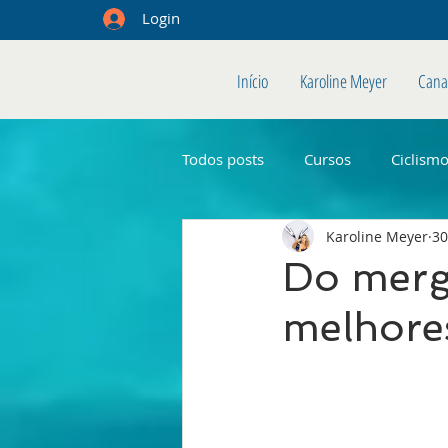
Login
Início
Karoline Meyer
Cana
Todos posts
Cursos
Ciclism
Karoline Meyer
30
Do merg
melhores