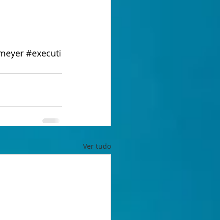
lmeyer
#executi
Ver tudo