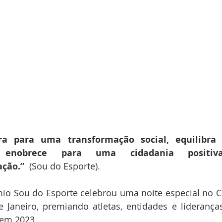
ira para uma transformação social, equilibr
enobrece para uma cidadania positiv
ção.” 
 (Sou do Esporte).
mio Sou do Esporte celebrou uma noite especial no C
e Janeiro, premiando atletas, entidades e lideranç
 em 2023.