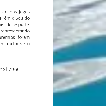
uro nos Jogos 
Prêmio Sou do 
is do esporte, 
epresentando 
prêmios foram 
am melhorar o 
o livre e 