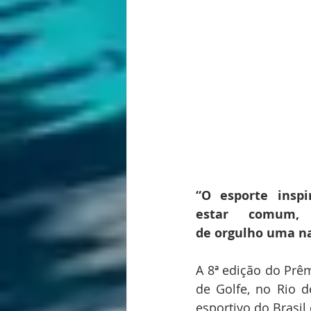
“O esporte insp
estar comum, 
de orgulho uma na
A 8ª edição do Prê
de Golfe, no Rio d
esportivo do Brasil