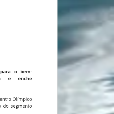
a para o bem-
a e enche 
entro Olímpico 
as do segmento 