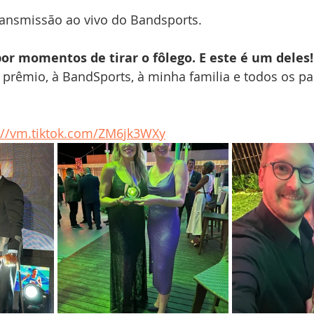
ransmissão ao vivo do Bandsports.
or momentos de tirar o fôlego. E este é um deles!
 prêmio, à BandSports, à minha familia e todos os par
://vm.tiktok.com/ZM6jk3WXy