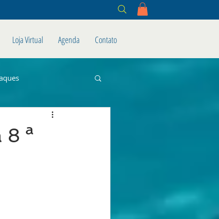
Loja Virtual
Agenda
Contato
aques
 8 ª
”