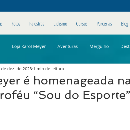
is
Fotos
Palestras
Ciclismo
Cursos
Parcerias
Blog
o
Loja Karol Meyer
Aventuras
Mergulho
Dest
 de dez. de 2023
1 min de leitura
eyer é homenageada na
roféu “Sou do Esporte