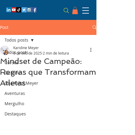
Post
Todos posts
Karoline Meyer
Todos posts
6 de set. de 2025
2 min de leitura
Mindset de Campeão:
Cursos
Regras que Transformam
Ciclismo
Atletas
Loja Karol Meyer
Aventuras
Mergulho
Destaques