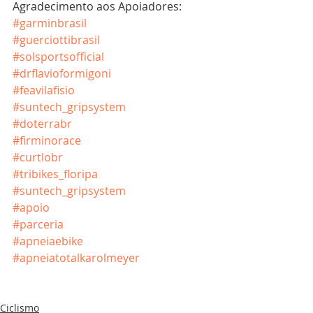
Agradecimento aos Apoiadores:
#garminbrasil
#guerciottibrasil
#solsportsofficial
#drflavioformigoni
#feavilafisio
#suntech_gripsystem
#doterrabr
#firminorace
#curtlobr
#tribikes_floripa
#suntech_gripsystem
#apoio
#parceria
#apneiaebike
#apneiatotalkarolmeyer
Ciclismo