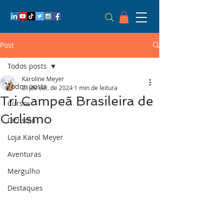
Post
Todos posts
Karoline Meyer
Todos posts
21 de set. de 2024
1 min de leitura
Tri Campeã Brasileira de
Cursos
Ciclismo
Ciclismo
Loja Karol Meyer
Aventuras
Mergulho
Destaques