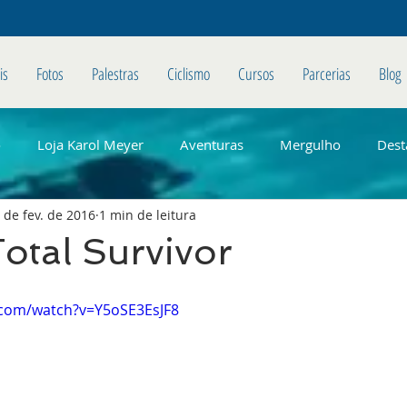
is
Fotos
Palestras
Ciclismo
Cursos
Parcerias
Blog
o
Loja Karol Meyer
Aventuras
Mergulho
Dest
 de fev. de 2016
1 min de leitura
otal Survivor
.com/watch?v=Y5oSE3EsJF8