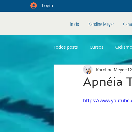
Login
Início
Karoline Meyer
Cana
Todos posts
Cursos
Ciclism
Karoline Meyer
12
Apnéia T
https://www.youtube