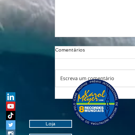
Comentários
Escreva um comentário
Respirar é viver: o fôlego
que transforma saúde,
performance e
longevidade
Loja