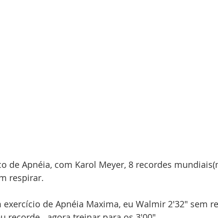
co de Apnéia, com Karol Meyer, 8 recordes mundiais(
m respirar.
 exercício de Apnéia Maxima, eu Walmir 2'32" sem res
 recorde...agora treinar para os 3'00".