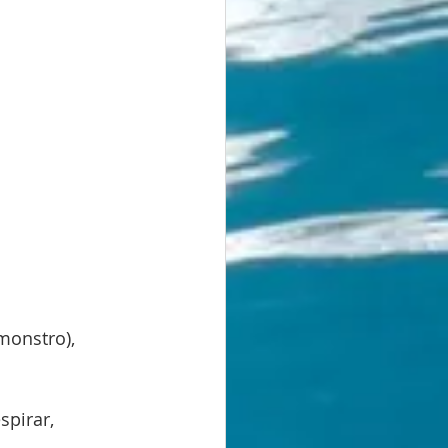
monstro), 
pirar, 