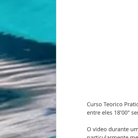
Curso Teorico Prati
entre eles 18'00" se
O video durante um
particularmente meu