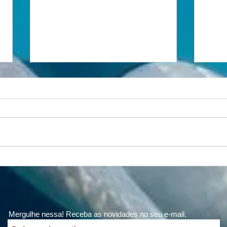
Respiração, natureza e
A vi
longevidade: o fôlego que
coragem.
conecta montanha e mar
Camp
Mas
Mergulhe nessa! Receba as novidades no seu e-mail.