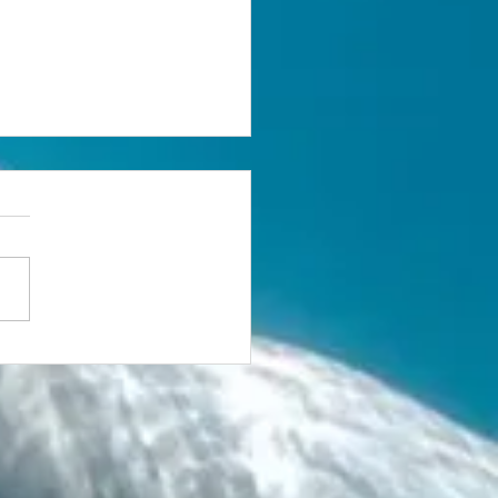
tória que nasceu da
 1 Lugar no
eonato Brasileiro
ter de XCO