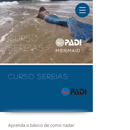
CURSO
SEREIAS
MERMAID
CURSO SEREIAS
PADI BASIC
Mermaid
Aprenda o básico de como nadar