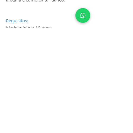
Requisitos:
Idade mínima 12 anos
Já possuir certificação PADI Mermaid
(ou uma certificação de qualificação de
outra organização sereia).
Ser capaz de nadar pelo menos 100m
sem ajuda, ser capaz de flutuar
confortavelmente na superfície por
pelo menos 10 minutos e estar em boa
saúde física.
Apostila em português
opcional de material online em inglês
(e-learning)
carga horária 10hs (Teoria e práticas