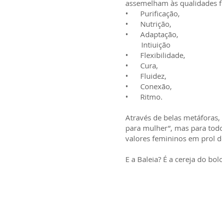
assemelham às qualidades f
• Purificação,
• Nutrição,
• Adaptação,
Intiuição
• Flexibilidade,
• Cura,
• Fluidez,
• Conexão,
• Ritmo.
Através de belas metáforas,
para mulher”, mas para to
valores femininos em prol
E a Baleia? É a cereja do bo