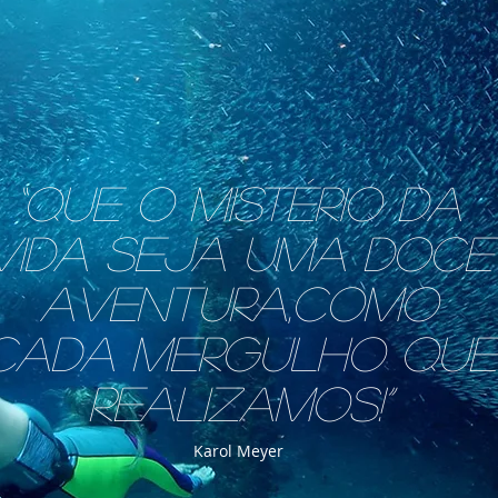
“Que o mistério da
vida seja uma doce
aventura,como
cada mergulho que
realizamos!”
Karol Meyer