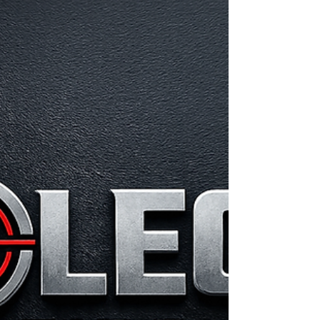
FÔLEGO NO TIRO®
Como a ciência da respiração está
transformando a precisão, o controle
emocional e a alta performance no tiro
esportivo A precisão começa antes do disparo
Quando um atleta posiciona a arma, a prova já
começou muito antes daquele instante. A
frequência cardíaca, a respiração, o estado
emocional e a atividade do sistema nervoso
influenciam diretamente a estabilidade do
corpo e a qualidade da tomada de decisão. Foi
dessa compreensão que nasceu o FÔLEGO NO
TIRO®, uma palestra iné