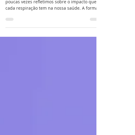
performance e longevidade
Respiramos cerca de 20 mil vezes por dia, mas
poucas vezes refletimos sobre o impacto que
cada respiração tem na nossa saúde. A forma
como respiramos influencia diretamente o
funcionamento do cérebro, do coração, do
sistema nervoso e até a nossa capacidade de
viver mais e melhor.Foi através da respiração
que construí minha trajetória como recordista
mundial de apneia, alcançando marcas que me
levaram ao Guinness World Records. Mas,
acima dos recordes, a maior descoberta foi p