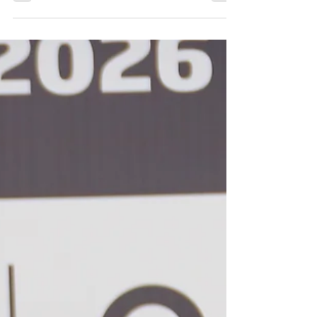
conecta montanha e mar
É uma alegria ver a ciência da respiração
ganhar cada vez mais espaço na mídia e
despertar o interesse de pessoas que buscam
mais saúde, equilíbrio e qualidade de vida.
Recentemente, tive a honra de conversar com a
jornalista Luiza Gutierrez, para a Coluna
Mulheres, do ND, sobre um tema que norteia
minha trajetória há décadas: o poder da
respiração. Como recordista mundial de
apneia, integrante do Guinness World Records
e, mais recentemente, campeã brasileira de
XCO Master em