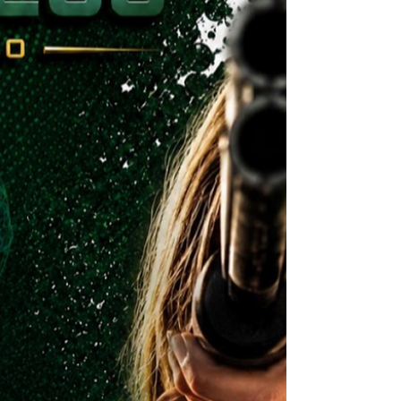
uma delas. Cheguei ao Campeonato Brasileiro
Master de XCO ainda em recuperação de uma
fratura em uma costela, sofrida apenas 40 dias
antes da prova. Cada treino exigiu paciência,
respeito ao tempo do corpo e a confiança de
que seria possível alinhar na largada. Eu sabia
que não chegaria apenas para competir