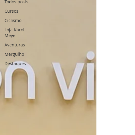
Todos posts
Cursos
Ciclismo
Loja Karol
Meyer
Aventuras
Mergulho
Destaques