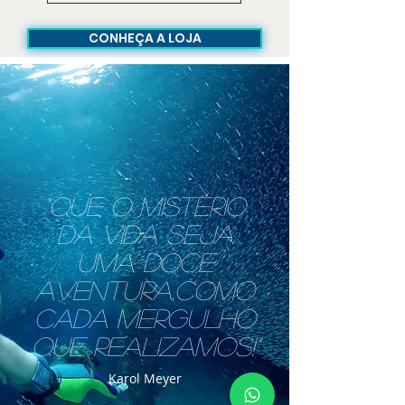
CONHEÇA A LOJA
“Que o mistério
da vida seja
uma doce
aventura,como
cada mergulho
que realizamos!”
Karol Meyer