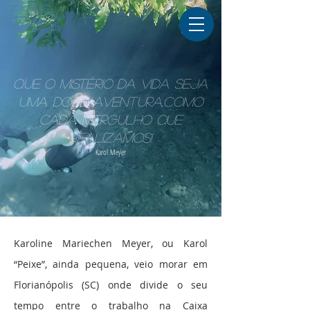
Que o mistério da vida seja
uma doce aventura,como
cada mergulho que
realizamos!
Karol Meyer
Karoline Mariechen Meyer, ou Karol
“Peixe”, ainda pequena, veio morar em
Florianópolis (SC) onde divide o seu
tempo entre o trabalho na Caixa