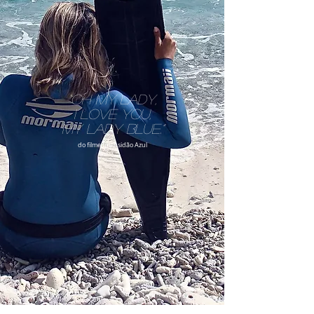
“Oh my lady,
i
love you,
my lady blue.”
do filme Imensidão Azul