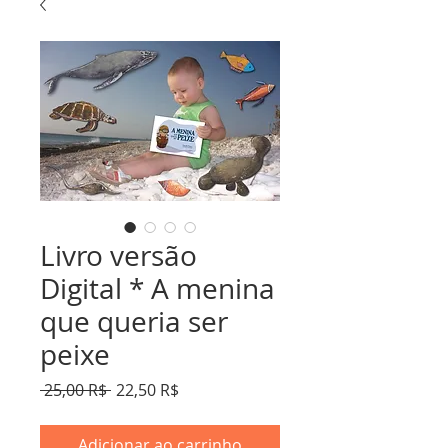
Livro versão
Digital * A menina
que queria ser
peixe
Preço normal
Preço promocional
 25,00 R$ 
22,50 R$
Adicionar ao carrinho