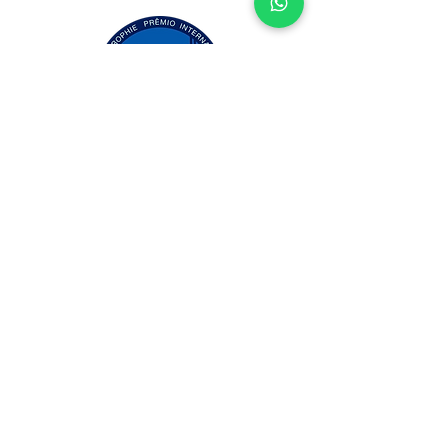
Loja
Canais
Agenda
Mergulhe nessa! Receba as
novidades no seu e-mail.
Assine Já