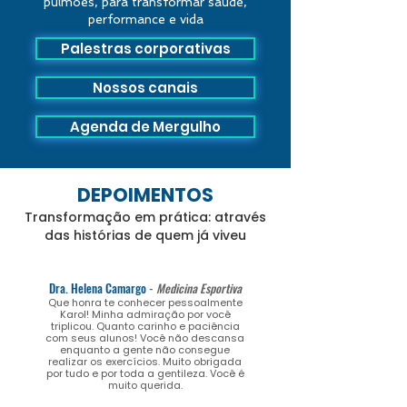
pulmões, para transformar saúde,
performance e vida
Palestras corporativas
Nossos canais
Agenda de Mergulho
DEPOIMENTOS
Transformação em prática: através
das histórias de quem já viveu
Dra. Helena Camargo
-
Medicina Esportiva
​Que honra te conhecer pessoalmente
Karol! Minha admiração por você
triplicou. Quanto carinho e paciência
com seus alunos! Você não descansa
enquanto a gente não consegue
realizar os exercícios. Muito obrigada
por tudo e por toda a gentileza. Você é
muito querida.