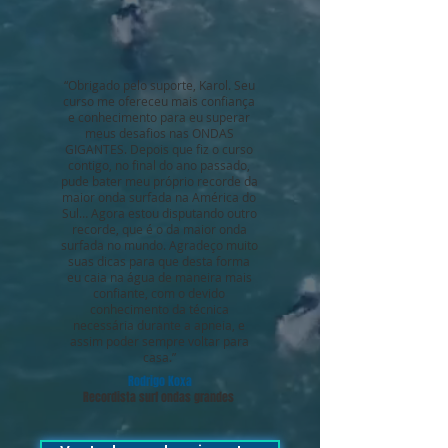
“Obrigado pelo suporte, Karol. Seu
curso me ofereceu mais confiança
e conhecimento para eu superar
meus desafios nas ONDAS
GIGANTES. Depois que fiz o curso
contigo, no final do ano passado,
pude bater meu próprio recorde da
maior onda surfada na América do
Sul… Agora estou disputando outro
recorde, que é o da maior onda
surfada no mundo. Agradeço muito
suas dicas para que desta forma
eu caia na água de maneira mais
confiante, com o devido
conhecimento da técnica
necessária durante a apneia, e
assim poder sempre voltar para
casa.”
Rodrigo Koxa
Recordista surf ondas grandes