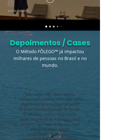
Depoimentos / Cases
O Método FÔLEGO™ já impactou
milhares de pessoas no Brasil e no
mundo.
“Seu curso mais que superou
minhas expectativas, visto que meu
objetivo inicial era somente poder
ficar um pouquinho mais de tempo
lá embaixo, nunca imaginando
poder ficar mais de 4 minutos sem
respirar. Também despertou meu
interesse pelas outras
modalidades da apneia e a
curiosidade em experimentá-las.