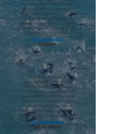
Das aulas, fiquei impressionado
com teu conhecimento tanto
teórico quanto prático, além da
tranquilidade que nos passa
durante as aulas de mar, isso sem
falar na simpatia. Sou muito grato
a vocês, grande abraço!”
Alex Vieira Falkenberg
Curitiba/PR
“Que honra te conhecer
pessoalmente Karol! Minha
admiração por você triplicou.
Quanto carinho e paciência com
seus alunos! Você não descansa
enquanto a gente não consegue
realizar os exercícios. Muito
obrigada por tudo e por toda a
gentileza. Você é muito querida."
Dra. Helena Camargo
Medicina Esportiva