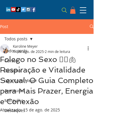
Post
Todos posts
Karoline Meyer
Todos posts
14 de ago. de 2025
2 min de leitura
Folego no Sexo ❤️‍🔥🫁
Cursos
Respiração e Vitalidade
Ciclismo
Sexual: O Guia Completo
Loja Karol Meyer
para Mais Prazer, Energia
Aventuras
e Conexão
Mergulho
Atualizado:
15 de ago. de 2025
Destaques