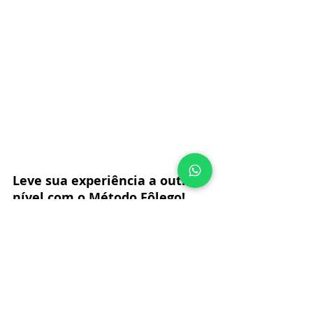
Leve sua experiência a outro 
nível com o Método Fôlego!
Respiração é energia. 
Respiração é presença. 
Respiração é prazer.
📥
Compre o e-book na 
Loja
 →
https://www.karolmeyer.com.br/prod
uct-page/ebook-