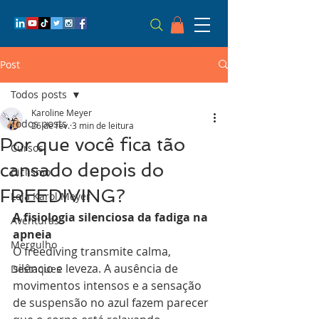
Post
Todos posts
Karoline Meyer
Todos posts
26 de fev.
3 min de leitura
Por que você fica tão
Cursos
cansado depois do
Ciclismo
FREEDIVING?
Loja Karol Meyer
A fisiologia silenciosa da fadiga na 
Aventuras
apneia
Mergulho
O freediving transmite calma, 
silêncio e leveza. A ausência de 
Destaques
movimentos intensos e a sensação 
de suspensão no azul fazem parecer 