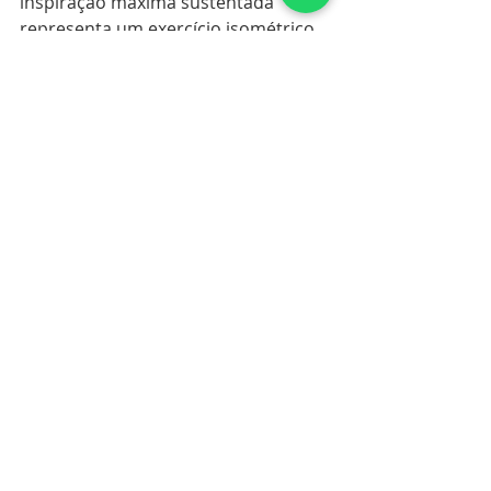
inspiração máxima sustentada 
representa um exercício isométrico 
respiratório visceral combinado com 
modulação autonômica e hipóxia 
progressiva. A calma externa 
esconde um trabalho interno 
intenso.
Faça um treino personalizado e 
evolua na sua respiração e no 
mergulho!
https://www.karolmeyer.com.br/prod
uct-page/treino-personalizado-
%C3%A0-dist%C3%A2ncia-3-meses