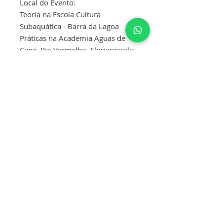
Local do Evento:
Teoria na Escola Cultura
Subaquática - Barra da Lagoa
Práticas na Academia Aguas de
Cane, Rio Vermelho, Florianopolis.
Equipamentos: máscara, snorkel,
ou óculos de natação (de acordo
com o esporte que prática), roupa
de neoprene, roupa de banho,
toalha, roupa confortável e relógio
com cronômetro (opcional).
Política de cancelamento
Atenção: Politica de cancelamento,
até 15 dias que antecedem ao
curso é devolvido 50% do valor
da reserva, após esta data a