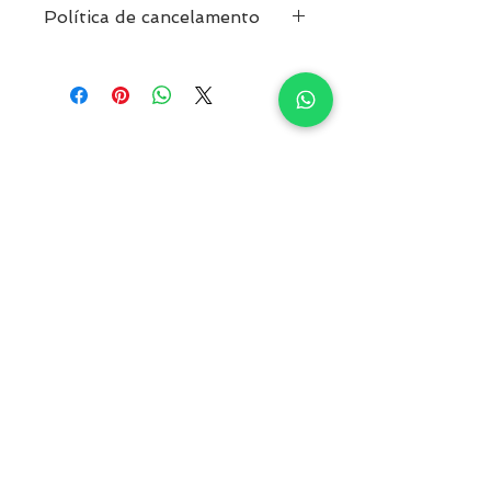
Política de cancelamento
Atenção: Politica de cancelamento,
até 30dias que antecedem ao curso
é devolvido 50% do valor
da reserva, após esta data a
reserva não será devolvida.
Loja
Canais
Agenda