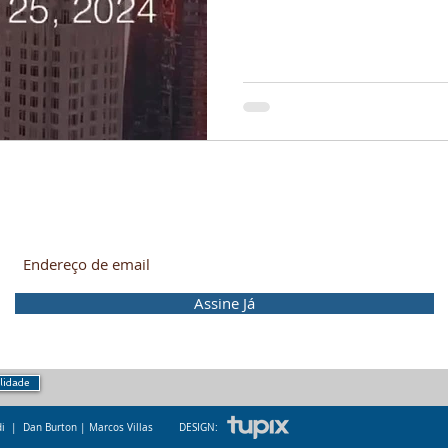
Mergulhe nessa! Receba as novidades no seu e-mail.
Assine Já
ilidade
ldi | Dan Burton | M
arcos Villas
DESIGN: