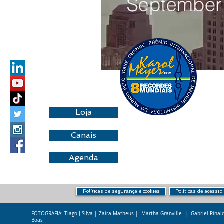
Loja
Canais
Agenda
Políticas de segurança e cookies
Políticas de acessib
FOTOGRAFIA: Tiago J Silva | Zaira Matheus | Martha Granville | Gabriel Rina
Boas