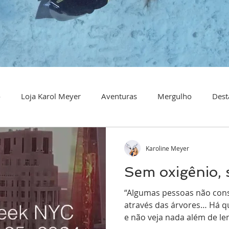
o
Loja Karol Meyer
Aventuras
Mergulho
Dest
Karoline Meyer
Sem oxigênio, 
“Algumas pessoas não cons
através das árvores… Há q
e não veja nada além de len