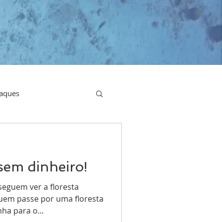
aques
sem dinheiro!
eguem ver a floresta
uem passe por uma floresta
ha para o...