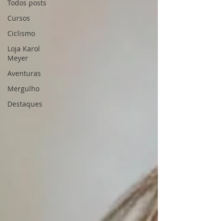
Todos posts
Cursos
Ciclismo
Loja Karol
Meyer
Aventuras
Mergulho
Destaques