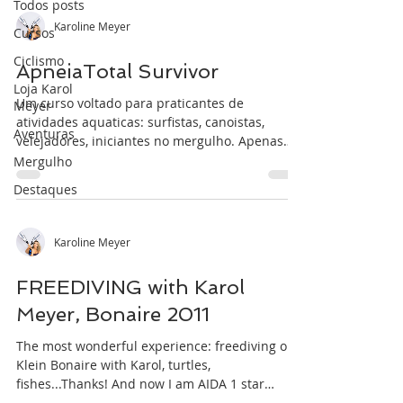
Todos posts
Karoline Meyer
Cursos
Ciclismo
ApneiaTotal Survivor
Loja Karol
Um curso voltado para praticantes de
Meyer
atividades aquaticas: surfistas, canoistas,
Aventuras
velejadores, iniciantes no mergulho. Apenas
um dia, e...
Mergulho
Destaques
Karoline Meyer
FREEDIVING with Karol
Meyer, Bonaire 2011
The most wonderful experience: freediving on
Klein Bonaire with Karol, turtles,
fishes...Thanks! And now I am AIDA 1 star
certified!...