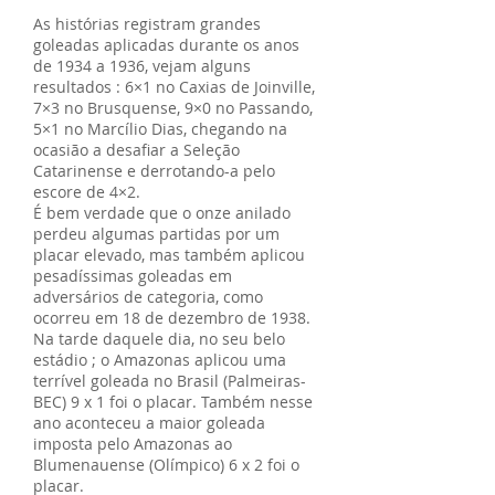
As histórias registram grandes
goleadas aplicadas durante os anos
de 1934 a 1936, vejam alguns
resultados : 6×1 no Caxias de Joinville,
7×3 no Brusquense, 9×0 no Passando,
5×1 no Marcílio Dias, chegando na
ocasião a desafiar a Seleção
Catarinense e derrotando-a pelo
escore de 4×2.
É bem verdade que o onze anilado
perdeu algumas partidas por um
placar elevado, mas também aplicou
pesadíssimas goleadas em
adversários de categoria, como
ocorreu em 18 de dezembro de 1938.
Na tarde daquele dia, no seu belo
estádio ; o Amazonas aplicou uma
terrível goleada no Brasil (Palmeiras-
BEC) 9 x 1 foi o placar. Também nesse
ano aconteceu a maior goleada
imposta pelo Amazonas ao
Blumenauense (Olímpico) 6 x 2 foi o
placar.