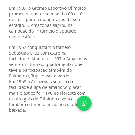
Em 1939, o Grêmio Esportivo Olímpico
promoveu um torneio no dia 09 e 10
de abril para a inauguração de seu
estádio. O Amazonas sagrou-se
campeão do 1º torneio disputado
neste estádio.
Em 1957 conquistam o torneio
Sebastião Cruz com extrema
facilidade. Ainda em 1957 o Amazonas
vence um torneio quadrangular que
teve a participação também do
Palmeiras, Tupi, e Vasto Verde.
Em 1958 o Amazonas vence com
facilidade a liga de amador,o placar
mais elástico foi 11×0 no Floresta com
quatro gols de Filipinho e vence
também o torneio inicio no estádio da
baixada.
Em 1959 o Amazonas é tri campeão do
torneio extra Sebastião Cruz e
campeão de um triangular invicto