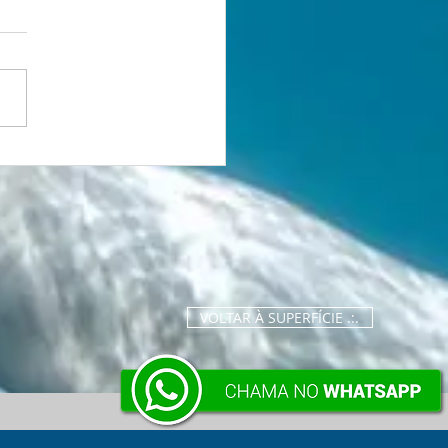
tória que nasceu da
 1 Lugar no
eonato Brasileiro
ter de XCO
VOLTAR À SUPERFÍCIE .:.