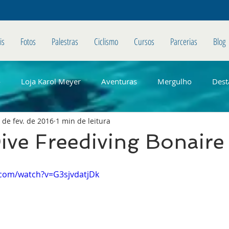
is
Fotos
Palestras
Ciclismo
Cursos
Parcerias
Blog
o
Loja Karol Meyer
Aventuras
Mergulho
Dest
 de fev. de 2016
1 min de leitura
ive Freediving Bonaire
.com/watch?v=G3sjvdatjDk