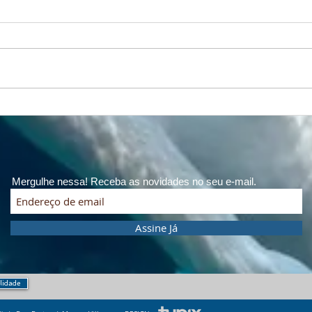
Respiração, natureza e
A vi
longevidade: o fôlego que
coragem.
conecta montanha e mar
Camp
Mas
Mergulhe nessa! Receba as novidades no seu e-mail.
Assine Já
ilidade