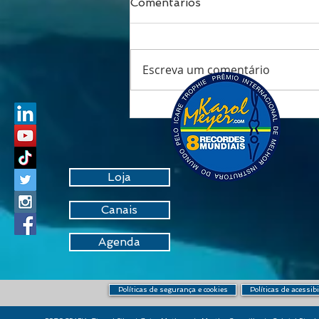
Comentários
Escreva um comentário
Respirar é viver: o fôlego
que transforma saúde,
performance e
longevidade
Loja
Canais
Agenda
Políticas de segurança e cookies
Políticas de acessib