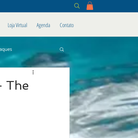
Loja Virtual
Agenda
Contato
aques
- The