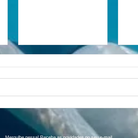
Respiração, natureza e
A vi
longevidade: o fôlego que
coragem.
conecta montanha e mar
Camp
Mas
Mergulhe nessa! Receba as novidades no seu e-mail.