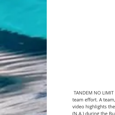
 TANDEM NO LIMIT - SHARE YOUR BLUE SIDE This performance is the outcome of a 
team effort. A team
video highlights the
(N.A.) during the B