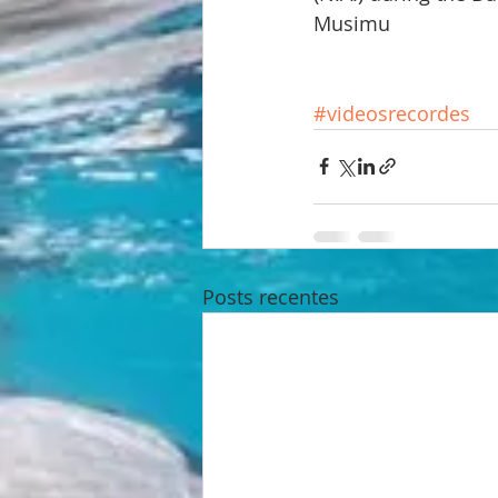
Musimu 
#videosrecordes
Posts recentes