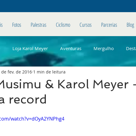
is
Fotos
Palestras
Ciclismo
Cursos
Parcerias
Blog
o
Loja Karol Meyer
Aventuras
Mergulho
Dest
 de fev. de 2016
1 min de leitura
 Musimu & Karol Meyer 
 a record
e.com/watch?v=dOyA2YNPhg4