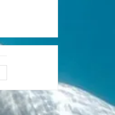
tória que nasceu da
 1 Lugar no
eonato Brasileiro
ter de XCO