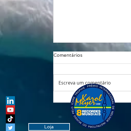
Comentários
Escreva um comentário
Respirar é viver: o fôlego
que transforma saúde,
performance e
longevidade
Loja