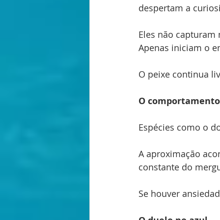
despertam a curios
Eles não capturam
Apenas iniciam o e
O peixe continua li
O comportamento 
Espécies como o do
A aproximação acon
constante do mergu
Se houver ansiedad