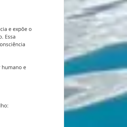
cia e expõe o 
. Essa 
onsciência 
r humano e 
lho: