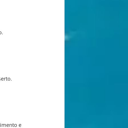
o.
erto.
vimento e 