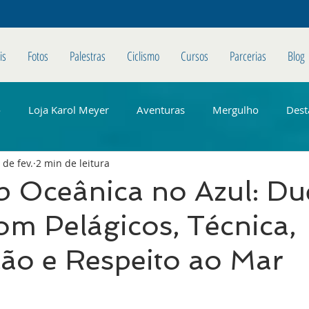
is
Fotos
Palestras
Ciclismo
Cursos
Parcerias
Blog
o
Loja Karol Meyer
Aventuras
Mergulho
Dest
 de fev.
2 min de leitura
b Oceânica no Azul: Du
m Pelágicos, Técnica,
ão e Respeito ao Mar