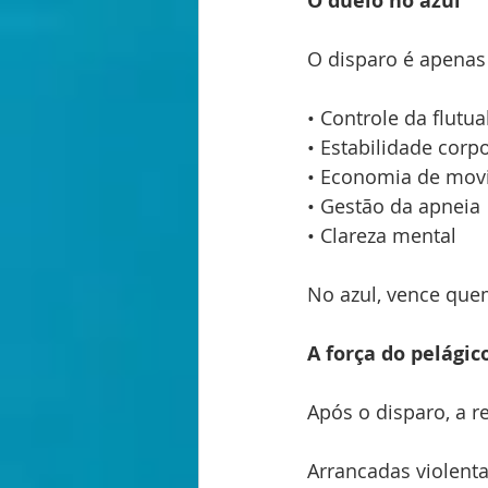
O duelo no azul
O disparo é apenas 
• Controle da flutua
• Estabilidade corp
• Economia de mov
• Gestão da apneia
• Clareza mental
No azul, vence qu
A força do pelágic
Após o disparo, a r
Arrancadas violent