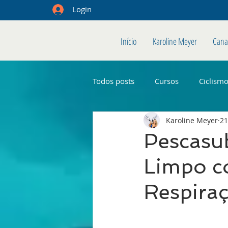
Login
Início
Karoline Meyer
Cana
Todos posts
Cursos
Ciclism
Karoline Meyer
21
Pescasu
Limpo co
Respiraç