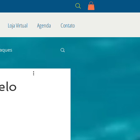
Loja Virtual
Agenda
Contato
aques
elo