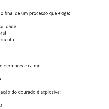
o final de um processo que exige:
bilidade
oral
imento
em permanece calmo.
o
eação do dourado é explosiva:
as