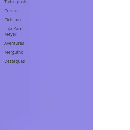
Todos posts
Cursos
Ciclismo
Loja Karol
Meyer
Aventuras
Mergulho
Destaques