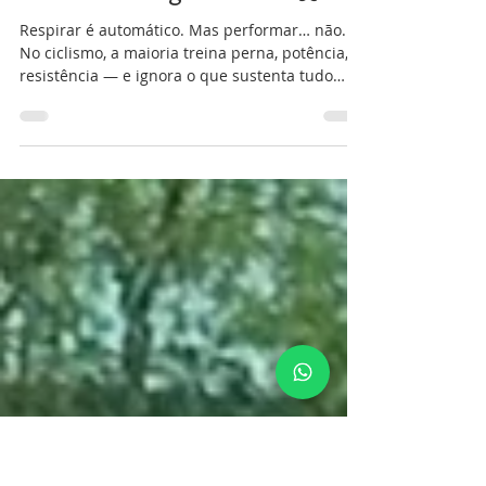
Karoline Meyer
Podcast Folego na Bike 🫁
Respirar é automático. Mas performar… não.
No ciclismo, a maioria treina perna, potência,
resistência — e ignora o que sustenta tudo
isso: a respiração. No podcast Gregario Cycling,
em conversa com Nicolas Sessler, a recordista
mundial de apneia Karol Meyer traz um insight
que muda o jogo: não é só sobre ter mais
fôlego — é sobre saber usar o ar. Porque no
momento em que a prova aperta, não é a
perna que quebra primeiro. É o controle. A
respiração acelera, o corpo entra em de