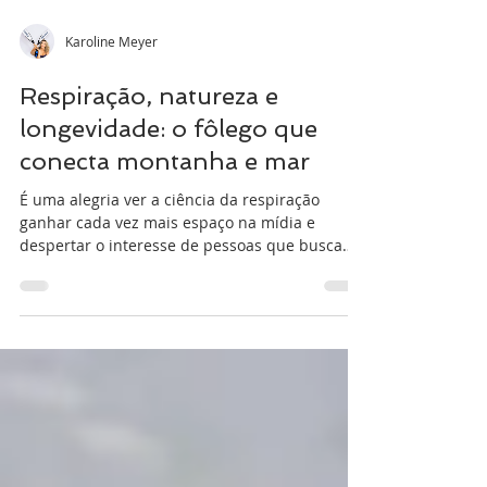
Karoline Meyer
Respiração, natureza e
longevidade: o fôlego que
conecta montanha e mar
É uma alegria ver a ciência da respiração
ganhar cada vez mais espaço na mídia e
despertar o interesse de pessoas que buscam
mais saúde, equilíbrio e qualidade de vida.
Recentemente, tive a honra de conversar com a
jornalista Luiza Gutierrez, para a Coluna
Mulheres, do ND, sobre um tema que norteia
minha trajetória há décadas: o poder da
respiração. Como recordista mundial de
apneia, integrante do Guinness World Records
e, mais recentemente, campeã brasileira de