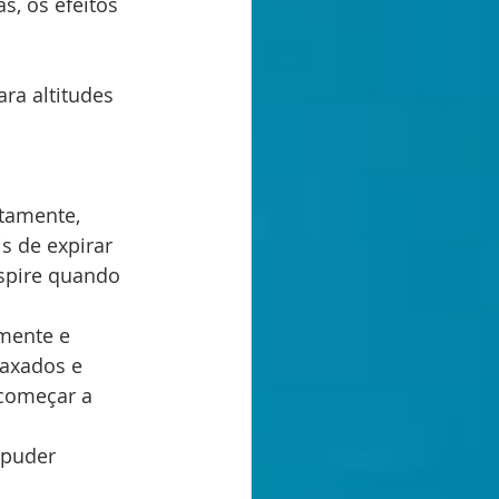
s, os efeitos 
ra altitudes 
tamente, 
s de expirar 
spire quando 
mente e 
axados e 
 começar a 
 puder 