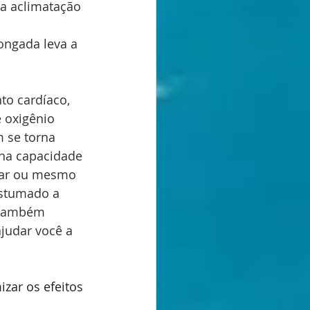
 a aclimatação 
ongada leva a 
to cardíaco, 
 oxigênio 
 se torna 
na capacidade 
lar ou mesmo 
ostumado a 
 também 
judar você a 
zar os efeitos 