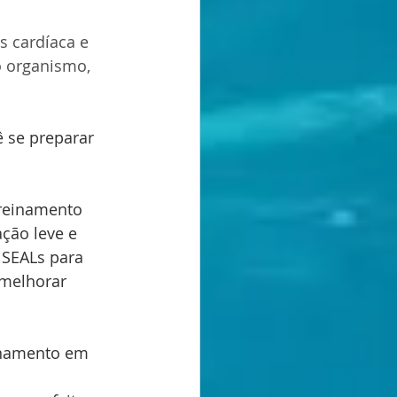
 cardíaca e 
o organismo, 
ê se preparar 
treinamento 
ção leve e 
 SEALs para 
 melhorar 
einamento em 