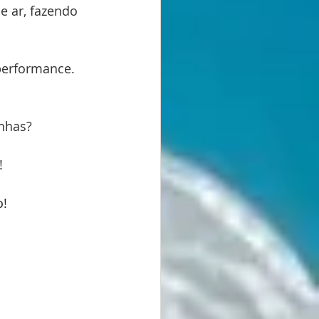
e ar, fazendo 
performance.
nhas? 
!
o!