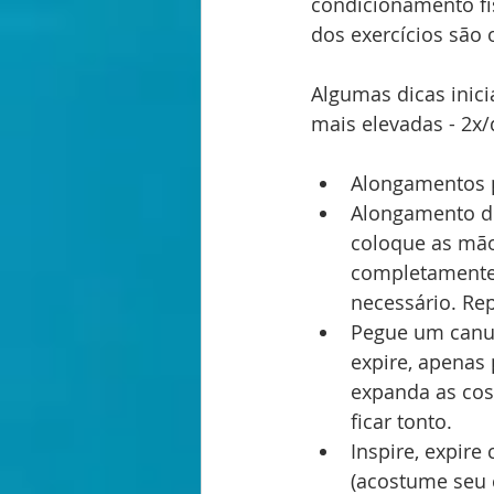
condicionamento fís
dos exercícios são 
Algumas dicas inici
mais elevadas - 2x/
Alongamentos p
Alongamento do
coloque as mãos
completamente,
necessário. Rep
Pegue um canud
expire, apenas
expanda as cost
ficar tonto.
Inspire, expir
(acostume seu c