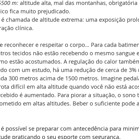
5500 m:
 altitude alta, mal das montanhas, obrigatória
co fica muito prejudicado.
 é chamada de altitude extrema: uma exposição prol
ração clínica.
e reconhecer e respeitar o corpo… Para cada batimen
tros tecidos não estão recebendo o mesmo sangue e
omo estão acostumados. A regulação do calor também
cordo com um estudo, há uma redução de cerca de 3% 
cada 300 metros acima de 1500 metros. Imagine peda
ta difícil em alta altitude quando você não está ac
ercebido é aumentado. Para piorar a situação, o sono
etido em altas altitudes. Beber o suficiente pode a
é possível se preparar com antecedência para minimi
itude praticando o seu esporte com segurança.