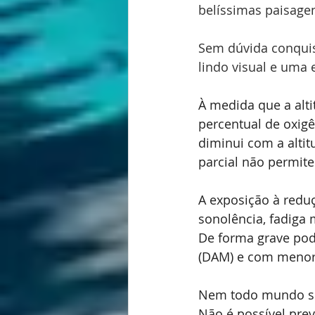
belíssimas paisage
Sem dúvida conquis
lindo visual e uma 
À medida que a alt
percentual de oxigê
diminui com a alti
parcial não permit
A exposição à reduç
sonolência, fadiga 
De forma grave pod
(DAM) e com menor
Nem todo mundo s
Não é possível prev