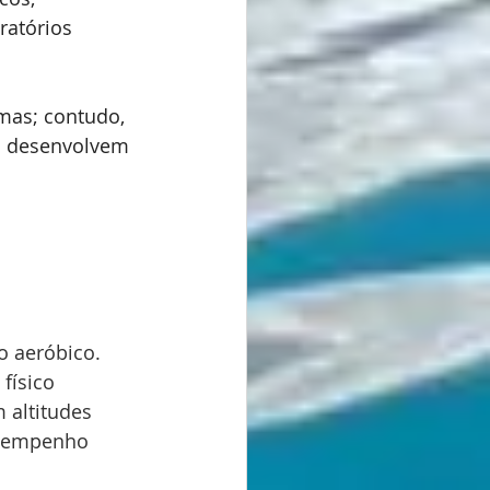
ratórios 
mas; contudo, 
m desenvolvem 
o aeróbico.
físico 
 altitudes 
esempenho 