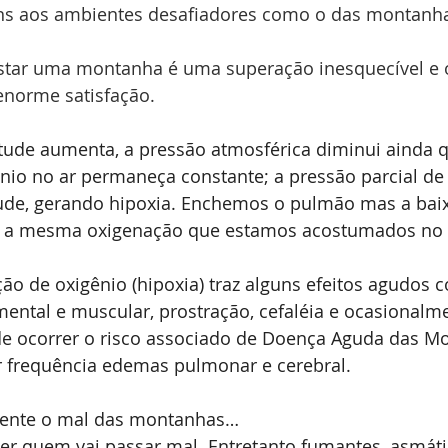
ns aos ambientes desafiadores como o das montanh
tar uma montanha é uma superação inesquecível e o
enorme satisfação.
itude aumenta, a pressão atmosférica diminui ainda q
nio no ar permaneça constante; a pressão parcial de
tude, gerando hipoxia. Enchemos o pulmão mas a bai
e a mesma oxigenação que estamos acostumados no 
ão de oxigênio (hipoxia) traz alguns efeitos agudos 
mental e muscular, prostração, cefaléia e ocasionalm
e ocorrer o risco associado de Doença Aguda das M
 frequência edemas pulmonar e cerebral.
ente o mal das montanhas…
er quem vai passar mal. Entretanto fumantes, asmáti