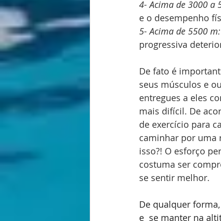
4- Acima de 3000 a 
e o desempenho físi
5- Acima de 5500 m:
progressiva deterio
De fato é important
seus músculos e ou
entregues a eles c
mais difícil. De a
de exercício para 
caminhar por uma ro
isso?! O esforço p
costuma ser comprom
se sentir melhor.
De qualquer forma, 
e  se manter na alt