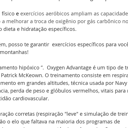
físico 
e 
exercícios aeróbicos ampliam as capacidades
a melhorar a troca de oxigênio por gás carbônico n
 dieta e hidratação específicos.
ém, posso te garantir  exercícios específicos para voc
 montanhas!
namento hipóxico ”.  Oxygen Advantage é um tipo de 
 Patrick McKeown. O treinamento consiste em respira
amento em grandes altitudes, técnica usada por Navy
cia, perda de peso e glóbulos vermelhos, vitais para
idão cardiovascular.
iração corretas (respiração "leve" e simulação de tr
são o elo que faltava na maioria dos programas de 