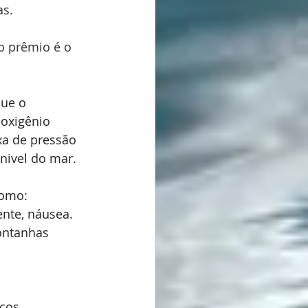
as.
 prêmio é o 
ue o 
 oxigênio 
xa de pressão 
nivel do mar.
como: 
ente, náusea. 
ontanhas 
cos, 