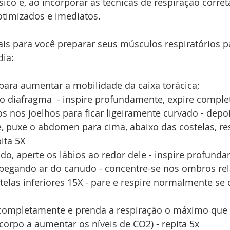
ico e, ao incorporar as técnicas de respiração correta
otimizados e imediatos.
ais para você preparar seus músculos respiratórios pa
dia:
ara aumentar a mobilidade da caixa torácica;
 diafragma  - inspire profundamente, expire comple
 nos joelhos para ficar ligeiramente curvado - depoi
 puxe o abdomen para cima, abaixo das costelas, re
ita 5X
o, aperte os lábios ao redor dele - inspire profunda
 pegando ar do canudo - concentre-se nos ombros rel
elas inferiores 15X - pare e respire normalmente se
e completamente e prenda a respiração o máximo que
orpo a aumentar os níveis de CO2) - repita 5x