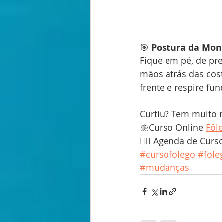
🎯 
Postura da Mon
Fique em pé, de pref
mãos atrás das cost
frente e respire fu
Curtiu? Tem muito 
🫁Curso Online 
Fôl
🧜‍♀️ Agenda de Curs
#cursofolego
#fole
#mudanças