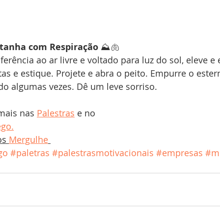
tanha com Respiração
 ⛰️🫁
erência ao ar livre e voltado para luz do sol, eleve e 
as e estique. Projete e abra o peito. Empurre o ester
ndo algumas vezes. Dê um leve sorriso.
mais nas 
Palestras
 e no 
ego.
os 
Mergulhe
go
#paletras
#palestrasmotivacionais
#empresas
#m