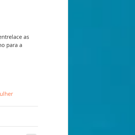
entrelace as 
no para a 
ulher