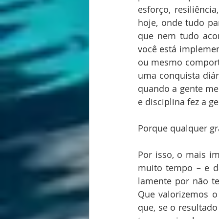
esforço, resiliênci
hoje, onde tudo pa
que nem tudo acon
você está implement
ou mesmo comportam
uma conquista diári
quando a gente men
e disciplina fez a g
Porque qualquer gr
Por isso, o mais im
muito tempo – e d
lamente por não t
Que valorizemos o
que, se o resultad