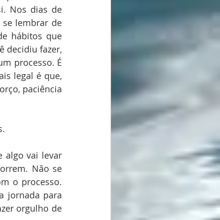
i. Nos dias de 
 se lembrar de 
e hábitos que 
decidiu fazer, 
m processo. É 
s legal é que, 
rço, paciência 
   
algo vai levar 
orrem. Não se 
m o processo. 
 jornada para 
zer orgulho de 