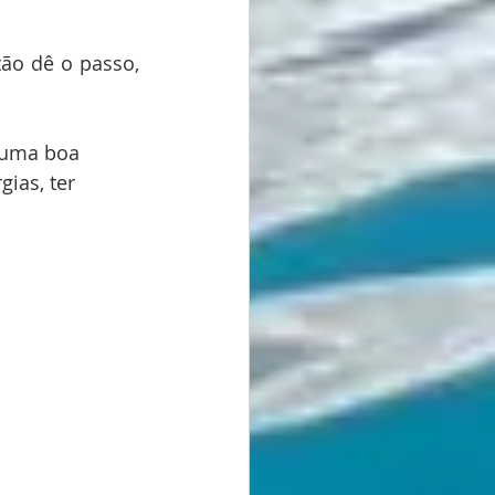
o dê o passo, 
 uma boa 
ias, ter 