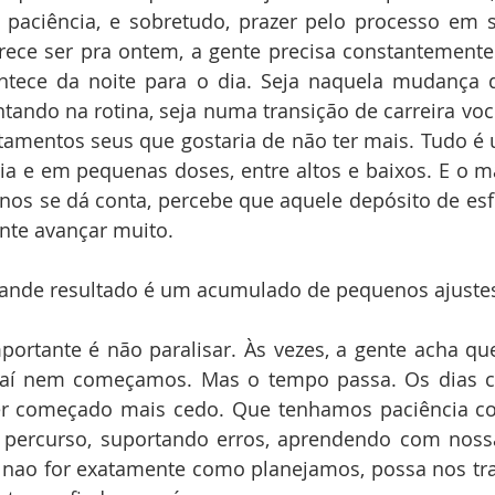
a, paciência, e sobretudo, prazer pelo processo em s
rece ser pra ontem, a gente precisa constantemente
tece da noite para o dia. Seja naquela mudança d
ando na rotina, seja numa transição de carreira você 
entos seus que gostaria de não ter mais. Tudo é u
a e em pequenas doses, entre altos e baixos. E o mai
os se dá conta, percebe que aquele depósito de esfo
ente avançar muito. 
ande resultado é um acumulado de pequenos ajustes.
portante é não paralisar. Às vezes, a gente acha que 
aí nem começamos. Mas o tempo passa. Os dias c
er começado mais cedo. Que tenhamos paciência co
 percurso, suportando erros, aprendendo com nossa
o nao for exatamente como planejamos, possa nos tra