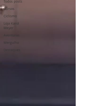
Todos posts
Cursos
Ciclismo
Loja Karol
Meyer
Aventuras
Mergulho
Destaques