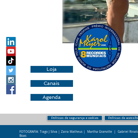
Loja
Canais
Agenda
Políticas de segurança e cookies
Políticas de acessib
FOTOGRAFIA: Tiago J Silva | Zaira Matheus | Martha Granville | Gabriel Rina
Boas