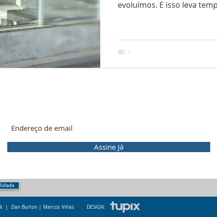
evoluímos. E isso leva temp
Mergulhe nessa! Receba as novidades no seu e-mail.
Assine Já
ilidade
ldi | Dan Burton | M
arcos Villas
DESIGN: