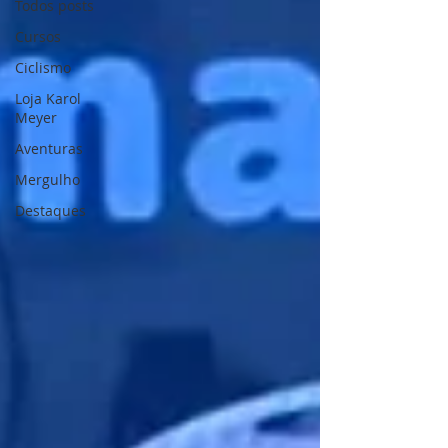
Todos posts
Cursos
Ciclismo
Loja Karol
Meyer
Aventuras
Mergulho
Destaques