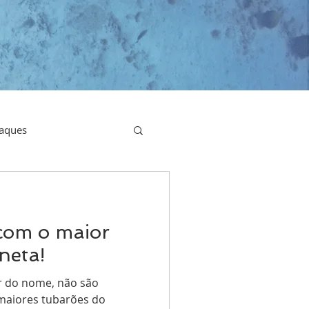
aques
com o maior
neta!
ar do nome, não são
 maiores tubarões do