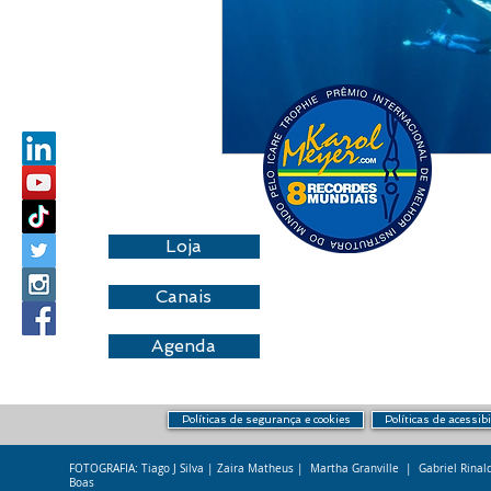
Loja
Canais
Agenda
Políticas de segurança e cookies
Políticas de acessib
FOTOGRAFIA: Tiago J Silva | Zaira Matheus | Martha Granville | Gabriel Rina
Boas