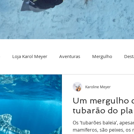
o
Loja Karol Meyer
Aventuras
Mergulho
Dest
Karoline Meyer
Um mergulho 
tubarão do pla
Os ‘tubarões baleia’, apes
mamíferos, são peixes, os