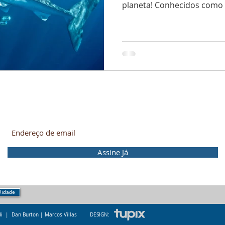
planeta! Conhecidos como c
Mergulhe nessa! Receba as novidades no seu e-mail.
Assine Já
ilidade
ldi | Dan Burton | M
arcos Villas
DESIGN: