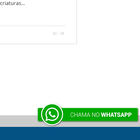
riaturas...
VOLTAR À SUPERFÍCIE .:.