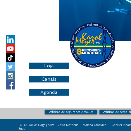
Loja
Canais
Agenda
Políticas de segurança e cookies
Políticas de acessib
FOTOGRAFIA: Tiago J Silva | Zaira Matheus | Martha Granville | Gabriel Rina
Boas