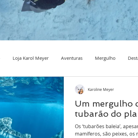
o
Loja Karol Meyer
Aventuras
Mergulho
Dest
Karoline Meyer
Um mergulho 
tubarão do pla
Os ‘tubarões baleia’, apes
mamíferos, são peixes, os