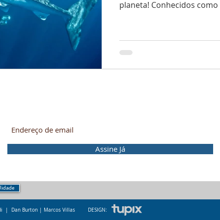
planeta! Conhecidos como c
Mergulhe nessa! Receba as novidades no seu e-mail.
Assine Já
ilidade
ldi | Dan Burton | M
arcos Villas
DESIGN: