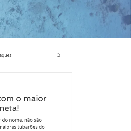
aques
com o maior
neta!
ar do nome, não são
 maiores tubarões do