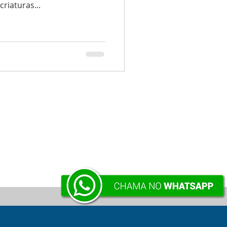
riaturas...
VOLTAR À SUPERFÍCIE .:.