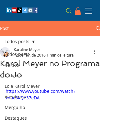
Post
Todos posts
Karoline Meyer
Todos posts
12 de fev. de 2016
1 min de leitura
Karol Meyer no Programa
Cursos
do Jo
Ciclismo
Loja Karol Meyer
https://www.youtube.com/watch?
Aventuras
v=uc6XQY37eDA
Mergulho
Destaques