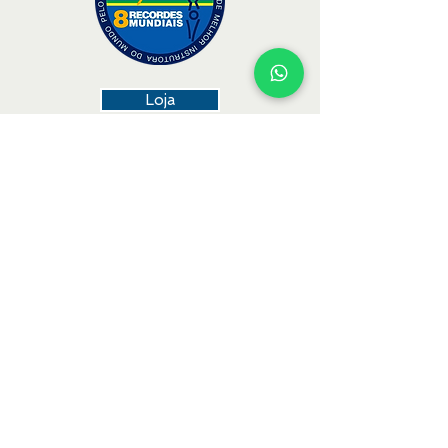
Loja
Canais
Agenda
Mergulhe nessa! Receba as
novidades no seu e-mail.
Assine Já
VOLTAR À SUPERFÍCIE .:.