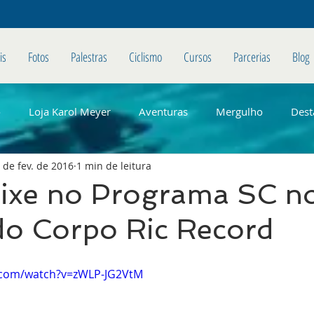
is
Fotos
Palestras
Ciclismo
Cursos
Parcerias
Blog
o
Loja Karol Meyer
Aventuras
Mergulho
Dest
 de fev. de 2016
1 min de leitura
eixe no Programa SC n
do Corpo Ric Record
.com/watch?v=zWLP-JG2VtM