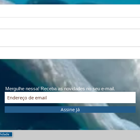
Respiração, natureza e
A vi
longevidade: o fôlego que
coragem.
conecta montanha e mar
Camp
Mas
Mergulhe nessa! Receba as novidades no seu e-mail.
Assine Já
ilidade