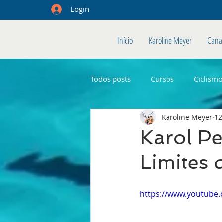
Login
Início
Karoline Meyer
Cana
Todos posts
Cursos
Ciclism
Karoline Meyer
12
Karol P
Limites 
https://www.youtube