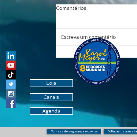
Comentários
Escreva um comentário
Respirar é viver: o fôlego
que transforma saúde,
performance e
longevidade
Loja
Canais
Agenda
Políticas de segurança e cookies
Políticas de acessib