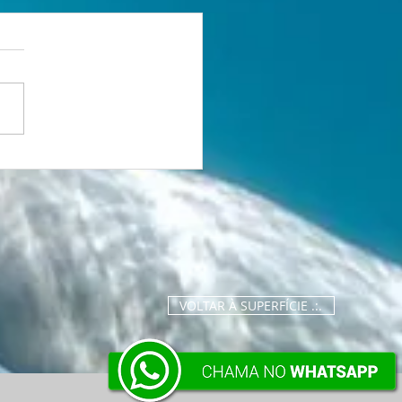
tória que nasceu da
 1 Lugar no
eonato Brasileiro
ter de XCO
VOLTAR À SUPERFÍCIE .:.