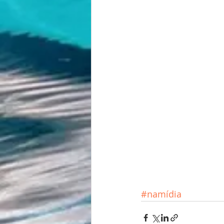
#namídia