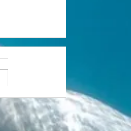
tória que nasceu da
 1 Lugar no
eonato Brasileiro
ter de XCO