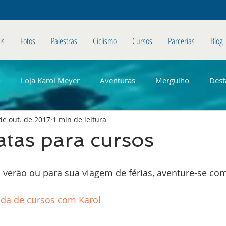
is
Fotos
Palestras
Ciclismo
Cursos
Parcerias
Blog
o
Loja Karol Meyer
Aventuras
Mergulho
Dest
de out. de 2017
1 min de leitura
tas para cursos
 verão ou para sua viagem de férias, aventure-se co
nda de cursos com Karol