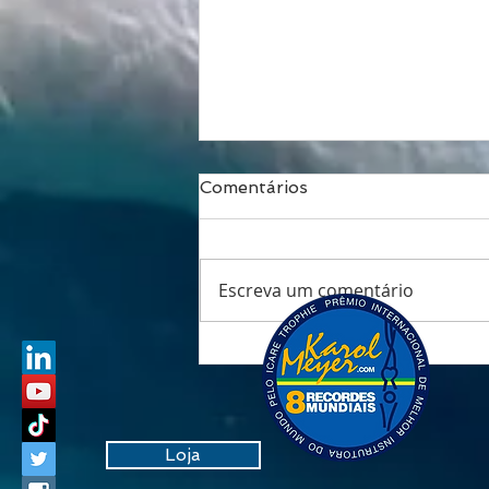
Comentários
Escreva um comentário
Respirar é viver: o fôlego
que transforma saúde,
performance e
longevidade
Loja