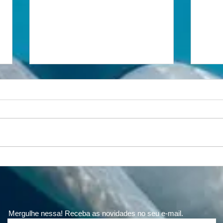
Respiração, natureza e
A vi
longevidade: o fôlego que
coragem.
conecta montanha e mar
Camp
Mas
Mergulhe nessa! Receba as novidades no seu e-mail.