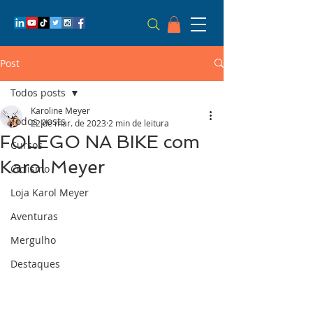
Post
Todos posts
Karoline Meyer
Todos posts
22 de mar. de 2023
2 min de leitura
FOLEGO NA BIKE com
Cursos
Karol Meyer
Ciclismo
Loja Karol Meyer
Aventuras
Mergulho
Destaques