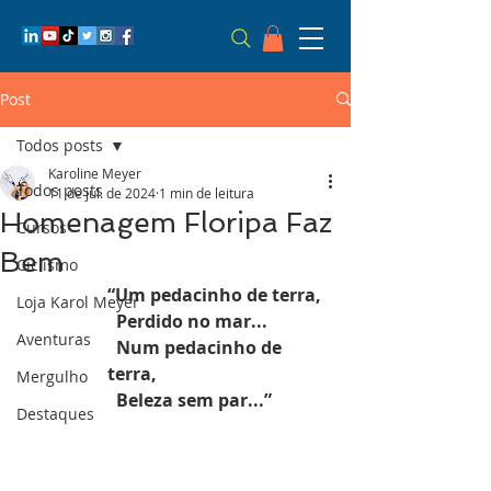
Post
Todos posts
Karoline Meyer
Todos posts
11 de jul. de 2024
1 min de leitura
Homenagem Floripa Faz
Cursos
Bem
Ciclismo
“Um pedacinho de terra,
Loja Karol Meyer
  Perdido no mar...
Aventuras
  Num pedacinho de 
terra,
Mergulho
  Beleza sem par...”
Destaques