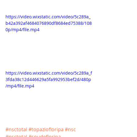
https://video.wixstatic.com/video/5c289a_
b42a392af4684076890df8684ed75388/108
0p/mp4/file.mp4
https://video.wixstatic.com/video/5c289a_f
3fda38c12d446629a5fa992953bef2d/480p
/mp4/file.mp4
#nsctotal
#topaziofloripa
#nsc
#nsctotal
#soudefloripa