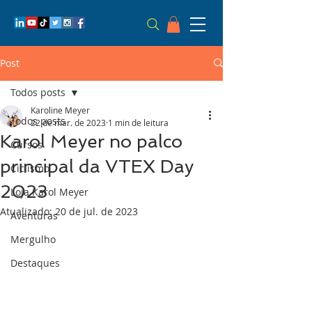
Post
Todos posts
Karoline Meyer
Todos posts
22 de mar. de 2023
1 min de leitura
Karol Meyer no palco
Cursos
principal da VTEX Day
Ciclismo
2023
Loja Karol Meyer
Atualizado:
20 de jul. de 2023
Aventuras
Mergulho
Destaques