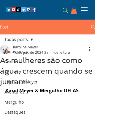
Post
Todos posts
Karoline Meyer
Todos posts
16 de jun. de 2024
3 min de leitura
As mulheres são como
Cursos
água, crescem quando se
Ciclismo
juntam!
Loja Karol Meyer
Karol Meyer & Mergulho DELAS 
Aventuras
Mergulho
Destaques