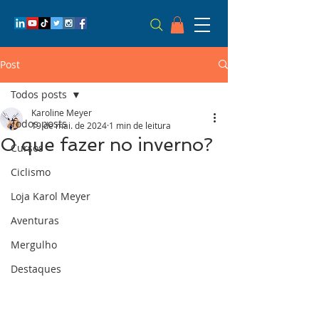
Post
Todos posts
Karoline Meyer
Todos posts
19 de mai. de 2024
1 min de leitura
O que fazer no inverno?
Cursos
Ciclismo
Loja Karol Meyer
Aventuras
Mergulho
Destaques