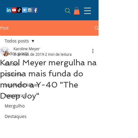
Post
Todos posts
Karoline Meyer
Todos posts
3 de mai. de 2019
2 min de leitura
Karol Meyer mergulha na
Cursos
piscina mais funda do
Ciclismo
mundo a Y-40 "The
Loja Karol Meyer
Deep Joy"
Aventuras
Mergulho
Destaques