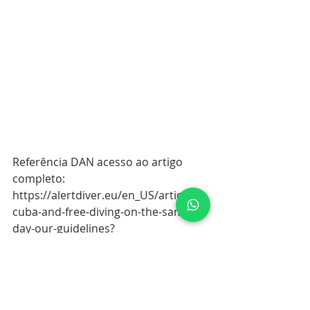
Referência DAN acesso ao artigo 
completo:  
https://alertdiver.eu/en_US/articles/s
cuba-and-free-diving-on-the-same-
day-our-guidelines?
fbclid=IwAR1BK3eWWplq-
zHW2HkJ9iat568Ha8yGtBs14Q0JuCx4
Ei2bVE1IEyoNxok