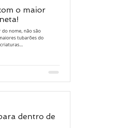
com o maior
neta!
ar do nome, não são
 maiores tubarões do
riaturas...
ara dentro de