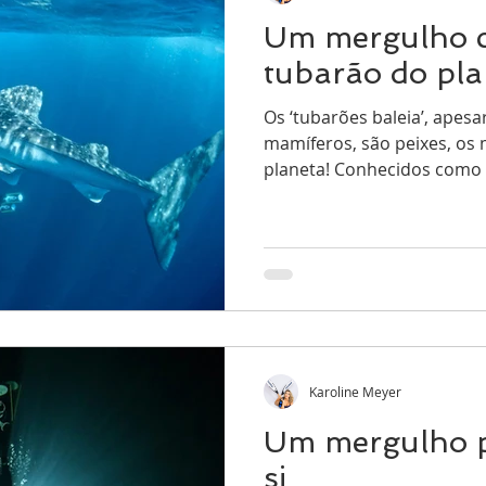
Um mergulho 
tubarão do pla
Os ‘tubarões baleia’, apes
mamíferos, são peixes, os
planeta! Conhecidos como c
Karoline Meyer
Um mergulho p
si