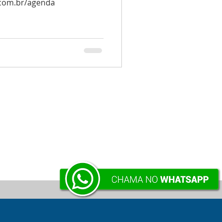
com.br/agenda
VOLTAR À SUPERFÍCIE .:.