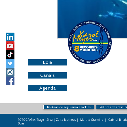
Loja
Canais
Agenda
Políticas de segurança e cookies
Políticas de acessib
FOTOGRAFIA: Tiago J Silva | Zaira Matheus | Martha Granville | Gabriel Rina
Boas