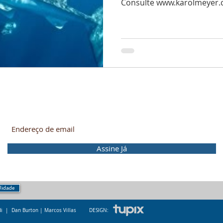
Consulte www.karolmeyer.
Mergulhe nessa! Receba as novidades no seu e-mail.
Assine Já
ilidade
ldi | Dan Burton | M
arcos Villas
DESIGN: