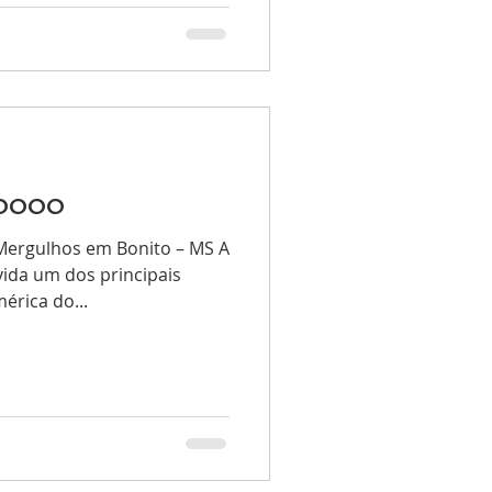
toooo
 Mergulhos em Bonito – MS A
ida um dos principais
érica do...