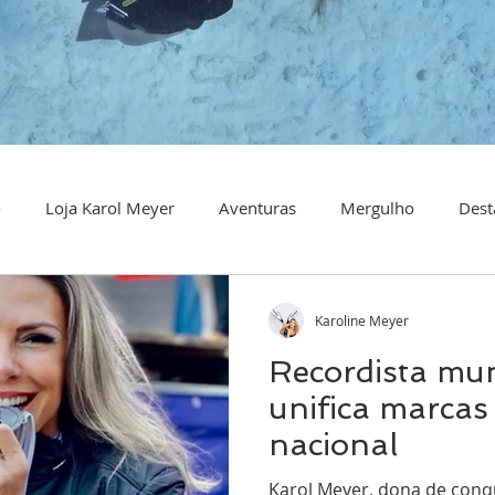
o
Loja Karol Meyer
Aventuras
Mergulho
Dest
Karoline Meyer
Recordista mun
unifica marcas
nacional
Karol Meyer, dona de conqu